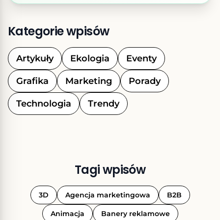
może nie spełniać swojego zadania i przyczyni się
do […]
Kategorie wpisów
Artykuły
Ekologia
Eventy
Grafika
Marketing
Porady
Technologia
Trendy
Tagi wpisów
3D
Agencja marketingowa
B2B
Animacja
Banery reklamowe