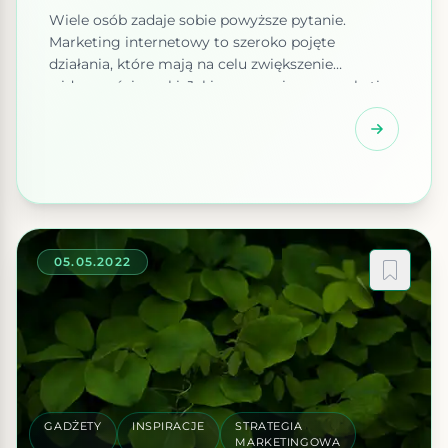
Wiele osób zadaje sobie powyższe pytanie.
Marketing internetowy to szeroko pojęte
działania, które mają na celu zwiększenie
widoczności marki. Jakie znaczenie ma marketing
internetowy? W dzisiejszych czasach objęcie
przewagi konkurencyjnej nie jest prostym
zadaniem. Wysoka jakość produktów lub usług
nie wystarczy, aby pozyskać zainteresowanie
potencjalnych klientów. Niezwykle istotne jest
przekonanie odbiorców, że to właśnie nasza […]
05.05.2022
GADŻETY
INSPIRACJE
STRATEGIA
MARKETINGOWA