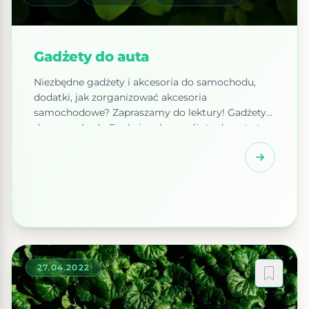
Gadżety do auta
Niezbędne gadżety i akcesoria do samochodu,
dodatki, jak zorganizować akcesoria
samochodowe? Zapraszamy do lektury! Gadżety
do samochodu Funkcjonalne gadżety do auta to
coś więcej, niż środki niezbędne do utrzymania
pojazdu w czystości. Wręcz przeciwnie – gros z
nich ma zapewnić użytkownikowi maksimum
komfortu korzystania z dostępnej elektroniki
użytkowej. Bądź co bądź, samochód również
może stać się miejscem […]
27.04.2022