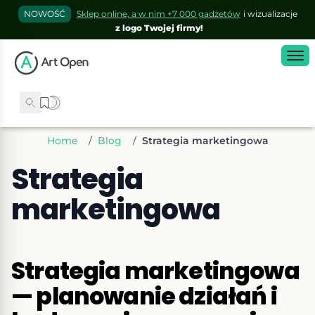
NOWOŚĆ
Sklep online, a w nim +7 000 gadżetów
i wizualizacje
z logo Twojej firmy!
Home
/
Blog
/
Strategia marketingowa
Strategia
marketingowa
Strategia marketingowa
— planowanie działań i