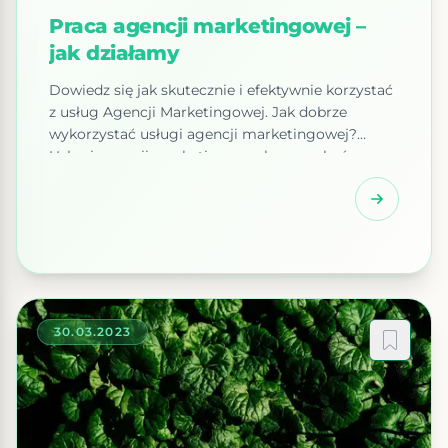
Praca agencji marketingowej –
jak działamy
Dowiedz się jak skutecznie i efektywnie korzystać
z usług Agencji Marketingowej. Jak dobrze
wykorzystać usługi agencji marketingowej?
Usługi agencji marketingowych mogą być
wykorzystane w wielu różnych sposobów. Przede
wszystkim, agencja może pomóc Ci zdefiniować
Twoje cele marketingowe i zaprojektować plan
działań, który pomoże Ci je osiągnąć. Mogą
również zapewnić Ci dostęp do szerokiej gamy
narzędzi […]
30.03.2023