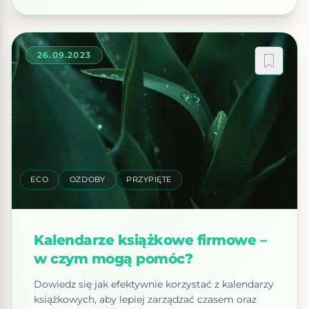
sposób komunikacji. Silna marka pozwala
wyróżnić […]
26.09.2023
ECO
OZDOBY
PRZYPIĘTE
Kalendarze książkowe firmowe –
w czym mogą pomóc?
Dowiedz się jak efektywnie korzystać z kalendarzy
książkowych, aby lepiej zarządzać czasem oraz