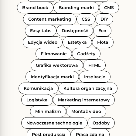
Brand book
Branding marki
CMS
Content marketing
CSS
DIY
Easy-tabs
Dostępność
Eco
Edycja wideo
Estetyka
Flota
Filmowanie
Gadżety
Grafika wektorowa
HTML
Identyfikacja marki
Inspiracje
Komunikacja
Kultura organizacyjna
Logistyka
Marketing internetowy
Minimalizm
Montaż video
Nowoczesne technologie
Ozdoby
Post produkcja
Praca zdalna