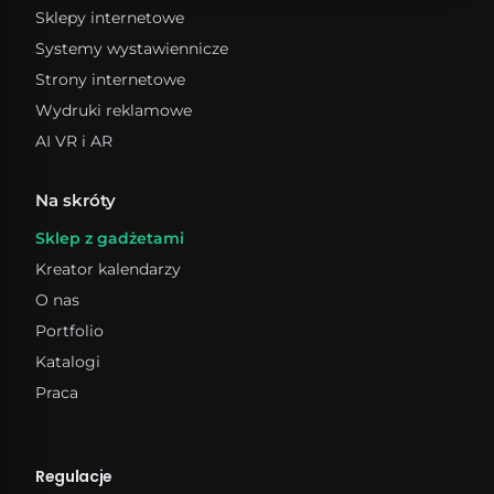
Pudełka do przechowywania
Sklepy internetowe
Pudełka kartonowe
Systemy wystawiennicze
Strony internetowe
Wydruki reklamowe
AI VR i AR
Na skróty
Sklep z gadżetami
Kreator kalendarzy
O nas
Portfolio
Katalogi
Praca
Regulacje