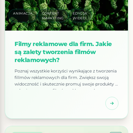
ANIMACJA
CONTENT
EDYCJA
MARKETING
WIDEO
Filmy reklamowe dla firm. Jakie
są zalety tworzenia filmów
reklamowych?
Poznaj wszystkie korzyści wynikające z tworzenia
fillmów reklamowych dla firm. Zwiększ swoją
widoczność i skutecznie promuj swoje produkty i
usługi za pomocą filmów reklamowych
Rejestrowanie i publikowaniefilmów
reklamowych jest doskonałym sposobem na
zwiększenie widoczności i promocję twoich
produktów i usług. Dzięki filmom reklamowym
możesz dotrzeć do szerokiego grona
użytkowników, ponieważ media społecznościowe