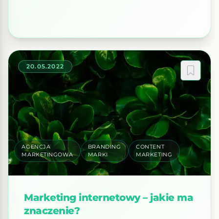
elementów takich jak logo, kolorystyka,
typografia, zdjęcia i ikonografia. To […]
20.05.2022
AGENCJA
BRANDING
CONTENT
MARKETINGOWA
MARKI
MARKETING
Marketing internetowy – jakie ma
znaczenie?