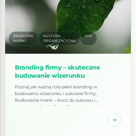
BRANDING
KULTURA
SIW
MARKI
ORGANIZACYJNA
Branding firmy – skuteczne
budowanie wizerunku
Poznaj jak ważną rolę pełni branding w
budowaniu wizerunku i sukcesie firmy.
Budowanie marki – klucz do sukcesu i
rozpoznawalności firmy Budowanie marki jest
kluczowym elementem dla osiągnięcia sukcesu i
rozpoznawalności firmy. Marka to nie tylko logo i
nazwa, to kompleksowy wizerunek i osobowość,
które buduje się poprzez strategię, wartości i