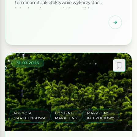
terminami! Jak efektywnie wykorzystać
kalendarze firmowe książkowe Efektywne
wykorzystanie kalendarzy firmowych
książkowych jest kluczowe dla organizacji czasu
pracy i zapewnienia sprawnego przebiegu działań
w firmie. Przede wszystkim, warto regularnie
aktualizować kalendarz, dodając planowane
spotkania, zadania i wydarzenia. Kalendarze
firmowe mogą być również wykorzystane do […]
31.03.2023
AGENCJA
CONTENT
MARKETING
MARKETINGOWA
MARKETING
INTERNETOWY