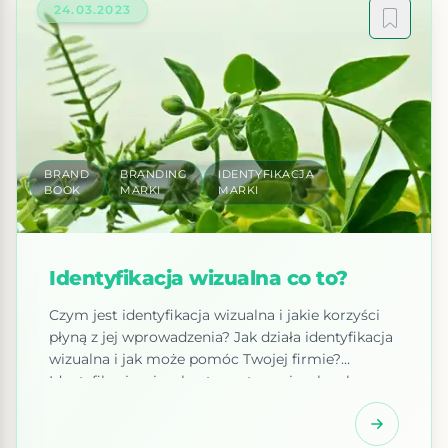
24.03.2023
są najpopularniejszymi platformami […]
BRAND
BRANDING
IDENTYFIKACJA
BOOK
MARKI
MARKI
Identyfikacja wizualna co to?
Czym jest identyfikacja wizualna i jakie korzyści
płyną z jej wprowadzenia? Jak działa identyfikacja
wizualna i jak może pomóc Twojej firmie?
Identyfikacja wizualna to zestaw wizualnych
narzędzi, które pozwalają Twojej firmie na
wyróżnienie się wśród konkurencji i zbudowanie
silnej tożsamości marki. Składa się ona z