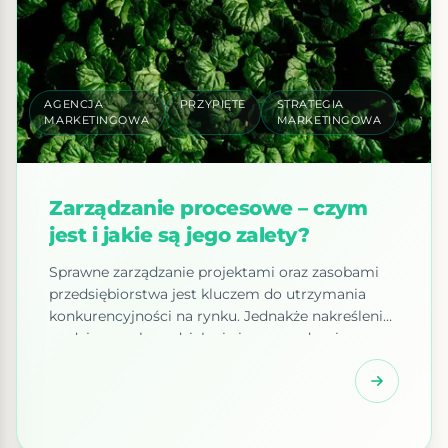
AGENCJA
PRZYPIĘTE
STRATEGIA
MARKETINGOWA
MARKETINGOWA
Zarządzanie procesowe – czym
jest i jakie są jego zalety?
Sprawne zarządzanie projektami oraz zasobami
przedsiębiorstwa jest kluczem do utrzymania
konkurencyjności na rynku. Jednakże nakreślenie
wydajnego planu działania i wprowadzenie go w
życie to dwie zupełnie inne kwestie. Czym
zarządzanie procesowe różni się od tradycyjnego
modelu? Realia współczesnego biznesu sprawiają,
że tradycyjne podejście do zarządzania projektami