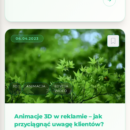
aspektów tworzenia filmu, ponieważ decyduje o
tym, jak widz odbiera dany obraz. Aby wywołać u
widza wrażenie wow, montaż musi być zrobiony z
precyzją. Przede […]
04.04.2023
3D
ANIMACJA
EDYCJA
WIDEO
Animacje 3D w reklamie – jak
przyciągnąć uwagę klientów?