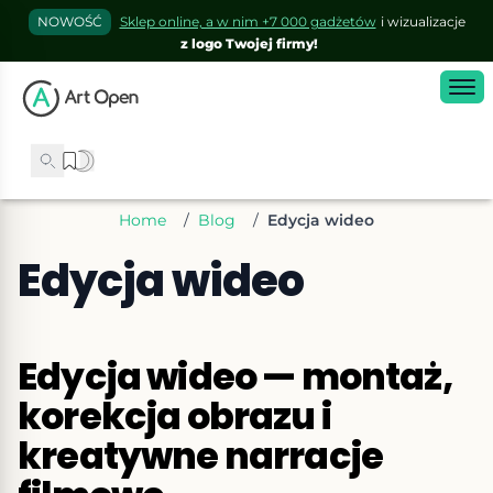
NOWOŚĆ
Sklep online, a w nim +7 000 gadżetów
i wizualizacje
z logo Twojej firmy!
Home
/
Blog
/
Edycja wideo
Edycja wideo
Edycja wideo — montaż,
korekcja obrazu i
kreatywne narracje