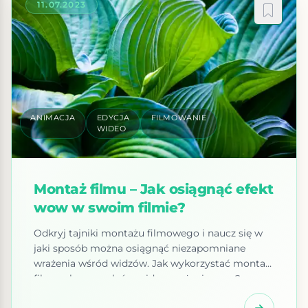
11.07.2023
ANIMACJA
EDYCJA
FILMOWANIE
WIDEO
Montaż filmu – Jak osiągnąć efekt
wow w swoim filmie?
Odkryj tajniki montażu filmowego i naucz się w
jaki sposób można osiągnąć niezapomniane
wrażenia wśród widzów. Jak wykorzystać montaż
filmu, aby wywołać u widza wrażenie wow?
Montaż filmu jest jednym z najbardziej istotnych