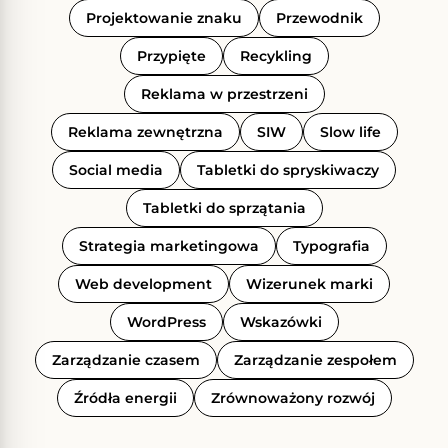
Projektowanie znaku
Przewodnik
Przypięte
Recykling
Reklama w przestrzeni
Reklama zewnętrzna
SIW
Slow life
Social media
Tabletki do spryskiwaczy
Tabletki do sprzątania
Strategia marketingowa
Typografia
Web development
Wizerunek marki
WordPress
Wskazówki
Zarządzanie czasem
Zarządzanie zespołem
Źródła energii
Zrównoważony rozwój