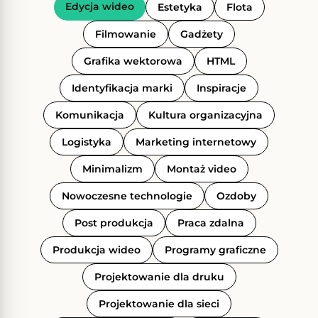
Edycja wideo
Estetyka
Flota
Filmowanie
Gadżety
Grafika wektorowa
HTML
Identyfikacja marki
Inspiracje
Komunikacja
Kultura organizacyjna
Logistyka
Marketing internetowy
Minimalizm
Montaż video
Nowoczesne technologie
Ozdoby
Post produkcja
Praca zdalna
Produkcja wideo
Programy graficzne
Projektowanie dla druku
Projektowanie dla sieci