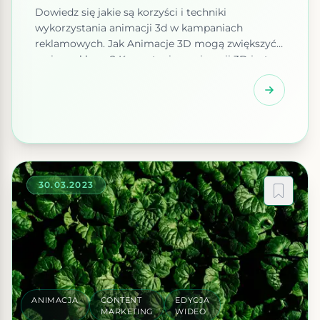
Dowiedz się jakie są korzyści i techniki
wykorzystania animacji 3d w kampaniach
reklamowych. Jak Animacje 3D mogą zwiększyć
zasięg reklamy? Korzystanie z animacji 3D jest
coraz częściej wykorzystywane w reklamie.
Animacja 3D pozwala na stworzenie wyjątkowych
i wyrafinowanych prezentacji, które mają na celu
zachęcić potencjalnych klientów. Przy pomocy
animacji 3D można zaprezentować produkty lub
usługi w sposób […]
30.03.2023
ANIMACJA
CONTENT
EDYCJA
MARKETING
WIDEO