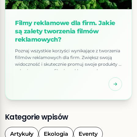
Filmy reklamowe dla firm. Jakie
są zalety tworzenia filmów
reklamowych?
Poznaj wszystkie korzyści wynikające z tworzenia
fillmów reklamowych dla firm. Zwiększ swoją
widoczność i skutecznie promuj swoje produkty i
usługi za pomocą filmów reklamowych
Rejestrowanie i publikowaniefilmów
reklamowych jest doskonałym sposobem na
zwiększenie widoczności i promocję twoich
produktów i usług. Dzięki filmom reklamowym
możesz dotrzeć do szerokiego grona
użytkowników, ponieważ media społecznościowe
Kategorie wpisów
są najpopularniejszymi platformami […]
Artykuły
Ekologia
Eventy