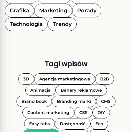
Grafika
Marketing
Porady
Technologia
Trendy
Tagi wpisów
3D
Agencja marketingowa
B2B
Animacja
Banery reklamowe
Brand book
Branding marki
CMS
Content marketing
CSS
DIY
Easy-tabs
Dostępność
Eco