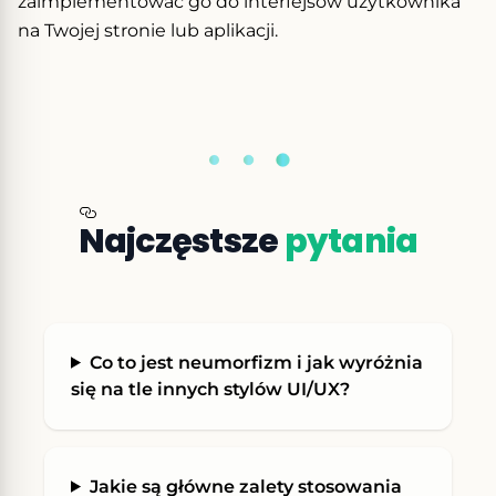
zaimplementować go do interfejsów użytkownika
na Twojej stronie lub aplikacji.
Najczęstsze
pytania
Imię i nazwisko
*
Adres e-mail
*
Co to jest neumorfizm i jak wyróżnia
się na tle innych stylów UI/UX?
Wyrażam zgodę na przetwarzanie
moich danych zgodnie z naszą
polityką
Jakie są główne zalety stosowania
prywatności
.