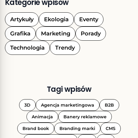
Kategorie wpisów
Artykuły
Ekologia
Eventy
Grafika
Marketing
Porady
Technologia
Trendy
Tagi wpisów
3D
Agencja marketingowa
B2B
Animacja
Banery reklamowe
Brand book
Branding marki
CMS