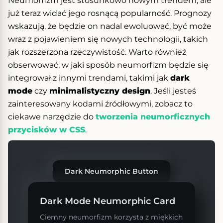
Neumorfizm jest stosunkowo nowym trendem, ale
już teraz widać jego rosnącą popularność. Prognozy
wskazują, że będzie on nadal ewoluować, być może
wraz z pojawieniem się nowych technologii, takich
jak rozszerzona rzeczywistość. Warto również
obserwować, w jaki sposób neumorfizm będzie się
integrował z innymi trendami, takimi jak
dark
mode
czy
minimalistyczny design
. Jeśli jesteś
zainteresowany kodami źródłowymi, zobacz to
ciekawe narzędzie do
tworzenia neumorficznych
przycisków w CSS
.
Dark Neumorphic Button
Dark Mode Neumorphic Card
Ciemny neumorfizm korzysta z miękkich