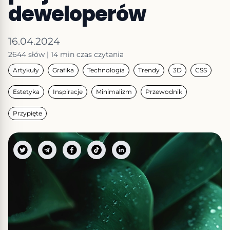
deweloperów
16.04.2024
2644
słów
|
14 min
czas czytania
Artykuły
Grafika
Technologia
Trendy
3D
CSS
Estetyka
Inspiracje
Minimalizm
Przewodnik
Przypięte