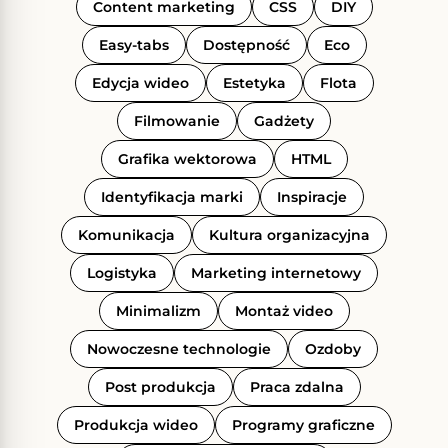
Content marketing
CSS
DIY
Easy-tabs
Dostępność
Eco
Edycja wideo
Estetyka
Flota
Filmowanie
Gadżety
Grafika wektorowa
HTML
Identyfikacja marki
Inspiracje
Komunikacja
Kultura organizacyjna
Logistyka
Marketing internetowy
Minimalizm
Montaż video
Nowoczesne technologie
Ozdoby
Post produkcja
Praca zdalna
Produkcja wideo
Programy graficzne