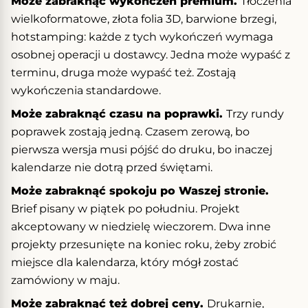
Może zabraknąć wykończeń premium.
Tłoczenia
wielkoformatowe, złota folia 3D, barwione brzegi,
hotstamping: każde z tych wykończeń wymaga
osobnej operacji u dostawcy. Jedna może wypaść z
terminu, druga może wypaść też. Zostają
wykończenia standardowe.
Może zabraknąć czasu na poprawki.
Trzy rundy
poprawek zostają jedną. Czasem zerową, bo
pierwsza wersja musi pójść do druku, bo inaczej
kalendarze nie dotrą przed świętami.
Może zabraknąć spokoju po Waszej stronie.
Brief pisany w piątek po południu. Projekt
akceptowany w niedzielę wieczorem. Dwa inne
projekty przesunięte na koniec roku, żeby zrobić
miejsce dla kalendarza, który mógł zostać
zamówiony w maju.
Może zabraknąć też dobrej ceny.
Drukarnie,