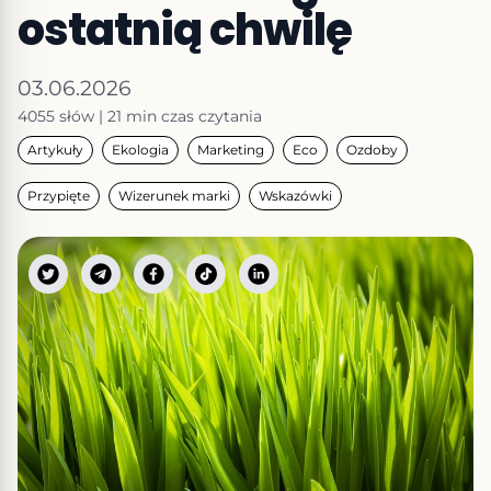
ostatnią chwilę
03.06.2026
4055
słów
|
21 min
czas czytania
Artykuły
Ekologia
Marketing
Eco
Ozdoby
Przypięte
Wizerunek marki
Wskazówki