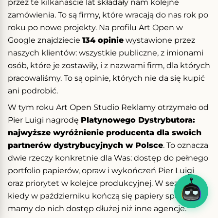
przez te kilkanaście lat składały nam kolejne
zamówienia. To są firmy, które wracają do nas rok po
roku po nowe projekty. Na profilu Art Open w
Google znajdziecie
134 opinie
wystawione przez
naszych klientów: wszystkie publiczne, z imionami
osób, które je zostawiły, i z nazwami firm, dla których
pracowaliśmy. To są opinie, których nie da się kupić
ani podrobić.
W tym roku Art Open Studio Reklamy otrzymało od
Pier Luigi nagrodę
Platynowego Dystrybutora:
najwyższe wyróżnienie producenta dla swoich
partnerów dystrybucyjnych w Polsce
. To oznacza
dwie rzeczy konkretnie dla Was: dostęp do pełnego
portfolio papierów, opraw i wykończeń Pier Luigi
oraz priorytet w kolejce produkcyjnej. W sezonie,
kiedy w październiku kończą się papiery specjalne,
mamy do nich dostęp dłużej niż inne agencje.