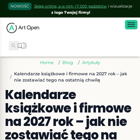
NOWOŚĆ
Sklep online, a w nim +7 000 gadżetów
i wizualizacje
z logo Twojej firmy!
Home
/
Blog
/
Artykuły
Kalendarze książkowe i firmowe na 2027 rok – jak
/
nie zostawiać tego na ostatnią chwilę
Kalendarze
książkowe i firmowe
na 2027 rok – jak nie
zostawiać tego na