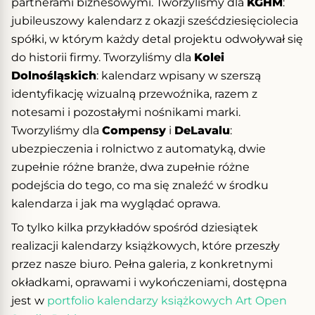
partnerami biznesowymi. Tworzyliśmy dla
KGHM
:
jubileuszowy kalendarz z okazji sześćdziesięciolecia
spółki, w którym każdy detal projektu odwoływał się
do historii firmy. Tworzyliśmy dla
Kolei
Dolnośląskich
: kalendarz wpisany w szerszą
identyfikację wizualną przewoźnika, razem z
notesami i pozostałymi nośnikami marki.
Tworzyliśmy dla
Compensy
i
DeLavalu
:
ubezpieczenia i rolnictwo z automatyką, dwie
zupełnie różne branże, dwa zupełnie różne
podejścia do tego, co ma się znaleźć w środku
kalendarza i jak ma wyglądać oprawa.
To tylko kilka przykładów spośród dziesiątek
realizacji kalendarzy książkowych, które przeszły
przez nasze biuro. Pełna galeria, z konkretnymi
okładkami, oprawami i wykończeniami, dostępna
jest w
portfolio kalendarzy książkowych Art Open