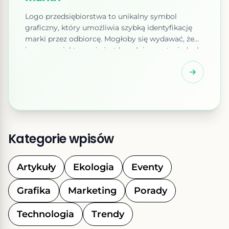
Logo przedsiębiorstwa to unikalny symbol
graficzny, który umożliwia szybką identyfikację
marki przez odbiorcę. Mogłoby się wydawać, że
jego zaprojektowanie jest banalnie proste, jednak
prawda jest zupełnie inna. Co to jest logo? Logo
to element graficzny stanowiący wizytówkę
marki. Stanowi on napis lub symbol, z którym
utożsamia się przedsiębiorstwo. Jak stworzyć
logo? Priorytetem jest, aby było […]
Kategorie wpisów
Artykuły
Ekologia
Eventy
Grafika
Marketing
Porady
Technologia
Trendy