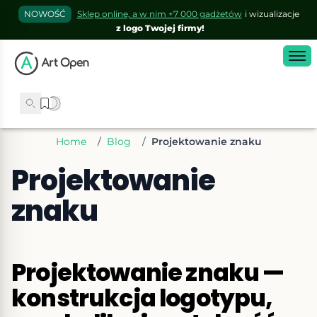
NOWOŚĆ
Sklep online, a w nim +7 000 gadżetów
i wizualizacje
z logo Twojej firmy!
Home
/
Blog
/
Projektowanie znaku
Projektowanie
znaku
Projektowanie znaku —
konstrukcja logotypu,