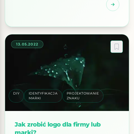
obrazów składających się z obiektów
geometrycznych, takich jak linie, krzywe, figury i
wielokąty. Obrazy te są tworzone przy użyciu
oprogramowania do tworzenia grafiki
wektorowej, […]
13.05.2022
DIY
IDENTYFIKACJA
PROJEKTOWANIE
MARKI
ZNAKU
Jak zrobić logo dla firmy lub
marki?