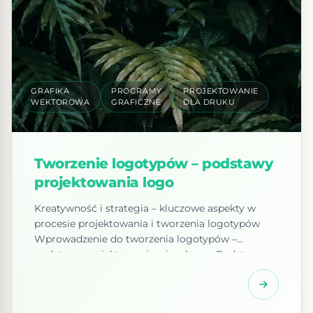
GRAFIKA
PROGRAMY
PROJEKTOWANIE
WEKTOROWA
GRAFICZNE
DLA DRUKU
Tworzenie logotypów – podstawy
projektowania logo
Kreatywność i strategia – kluczowe aspekty w
procesie projektowania i tworzenia logotypów
Wprowadzenie do tworzenia logotypów –
podstawy projektowania wizualnego Podstawy
projektowania wizualnego stanowią fundament
procesu tworzenia logotypów. Projektowanie
wizualne obejmuje zrozumienie zasad