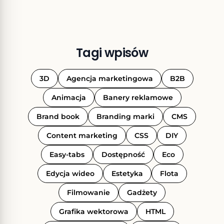
Tagi wpisów
3D
Agencja marketingowa
B2B
Animacja
Banery reklamowe
Brand book
Branding marki
CMS
Content marketing
CSS
DIY
Easy-tabs
Dostępność
Eco
Edycja wideo
Estetyka
Flota
Filmowanie
Gadżety
Grafika wektorowa
HTML