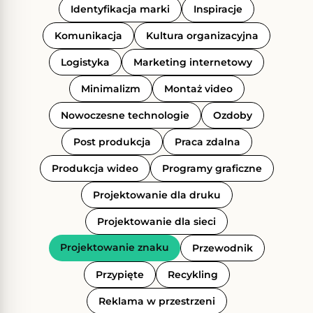
Identyfikacja marki
Inspiracje
Komunikacja
Kultura organizacyjna
Logistyka
Marketing internetowy
Minimalizm
Montaż video
Nowoczesne technologie
Ozdoby
Post produkcja
Praca zdalna
Produkcja wideo
Programy graficzne
Projektowanie dla druku
Projektowanie dla sieci
Projektowanie znaku
Przewodnik
Przypięte
Recykling
Reklama w przestrzeni