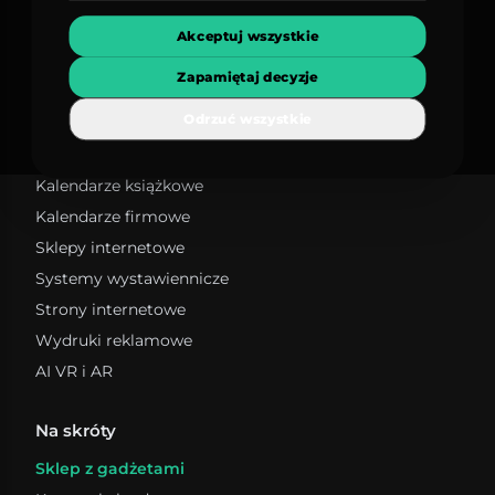
Fotografia
Filmy reklamowe
Akceptuj wszystkie
Branding
Zapamiętaj decyzje
Projektowanie graficzne
Odrzuć wszystkie
Reklama outdoor
Projektowanie logotypów
Projektowanie UI i UX
Opakowania
Grafika wektorowa
Kalendarze książkowe
Pudełka ozdobne
Identyfikacja wizualna
Pudełka na prezenty
Kalendarze firmowe
Pudełka do przechowywania
Sklepy internetowe
Pudełka kartonowe
Systemy wystawiennicze
Strony internetowe
Wydruki reklamowe
AI VR i AR
Na skróty
Sklep z gadżetami