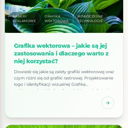
BANERY
GRAFIKA
NOWOCZESNE
REKLAMOWE
WEKTOROWA
TECHNOLOGIE
Grafika wektorowa – jakie są jej
zastosowania i dlaczego warto z
niej korzystać?
Dowiedz się jakie są zalety grafiki wektorowej oraz
czym różni się od grafiki rastrowej. Projektowanie
logo i identyfikacji wizualnej Grafika
wektorowa jest idealna do projektowania logo i
innych elementów identyfikacji wizualnej. Dzięki
swojej precyzji, kształty są gładkie i ostre, a
czcionki wyraźne i czytelne. Ponadto, grafika
wektorowa może być skalowana do dowolnego
rozmiaru bez utraty jakości, co umożliwia […]