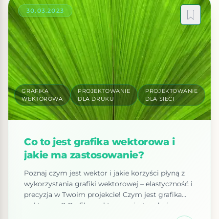
30.03.2023
GRAFIKA
PROJEKTOWANIE
PROJEKTOWANIE
WEKTOROWA
DLA DRUKU
DLA SIECI
Co to jest grafika wektorowa i
jakie ma zastosowanie?
Poznaj czym jest wektor i jakie korzyści płyną z
wykorzystania grafiki wektorowej – elastyczność i
precyzja w Twoim projekcie! Czym jest grafika
wektorowa? Grafika wektorowa jest rodzajem
grafiki komputerowej stosowanej do tworzenia