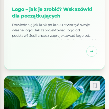
Logo – jak je zrobić? Wskazówki
dla początkujących
Dowiedz się jak krok po kroku stworzyć swoje
własne logo! Jak zaprojektować logo od
podstaw? Jeśli chcesz zaprojektować logo od
podstaw, musisz zacząć od określenia celu Twojej
marki i tego, co chcesz przekazać swoim
klientom. Proces tworzenia logo od podstaw
wymaga czasu, ale jeśli masz wystarczająco dużo
wiedzy i wsparcia, możesz to zrobić sam. Przede
wszystkim powinieneś zastanowić się […]
04.04.2023