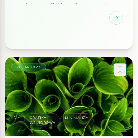
zasada działania Grafika wektorowa to rodzaj
grafiki komputerowej, w której obrazy są
tworzone za pomocą matematycznych obiektów
geometrycznych, takich jak linie, krzywe i kształty.
W przeciwieństwie do grafiki rastrowej, która
składa się z pikseli, grafika wektorowa opisuje […]
20.04.2023
DIY
GRAFIKA
MINIMALIZM
WEKTOROWA