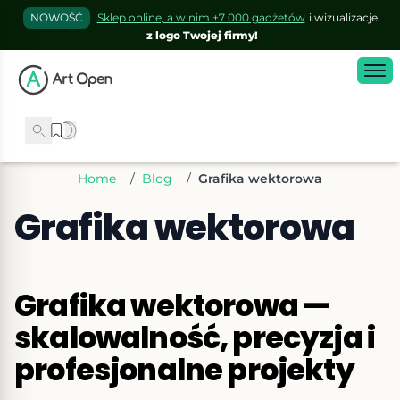
NOWOŚĆ
Sklep online, a w nim +7 000 gadżetów
i wizualizacje
z logo Twojej firmy!
Home
/
Blog
/
Grafika wektorowa
Grafika wektorowa
Grafika wektorowa —
skalowalność, precyzja i
profesjonalne projekty