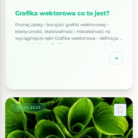
Grafika wektorowa co to jest?
Poznaj zalety i korzyści grafiki wektorowej –
elastyczność, skalowalność i niezależność na
wyciągnięcie ręki! Grafika wektorowa – definicja i
zasada działania Grafika wektorowa to rodzaj
grafiki komputerowej, w której obrazy są
tworzone za pomocą matematycznych obiektów
geometrycznych, takich jak linie, krzywe i kształty.
W przeciwieństwie do grafiki rastrowej, która
składa się z pikseli, grafika wektorowa opisuje […]
20.04.2023