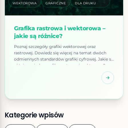
WEKTOROWA
GRAFICZNE
DLA DRUKU
Grafika rastrowa i wektorowa –
jakie są różnice?
Poznaj szczegóły grafiki wektorowej oraz
rastrowej. Dowiedz się więcej na temat dwóch
odmiennych standardów grafiki cyfrowej. Jakie są
różnice między grafiką rastrową i wektorową?
Grafika rastrowa składa się z małych punktów
zwanych pikselami, które tworzą obraz. Jest to
dobre rozwiązanie do tworzenia fotografii, ale jeśli
obraz ma być duży, potrzeba dużo miejsca na
dysku i dużo […]
Kategorie wpisów