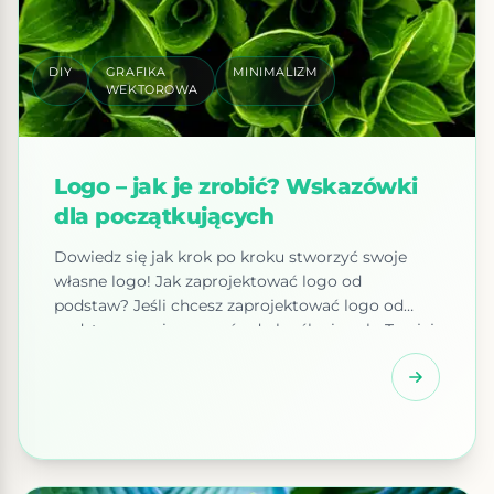
DIY
GRAFIKA
MINIMALIZM
WEKTOROWA
Logo – jak je zrobić? Wskazówki
dla początkujących
Dowiedz się jak krok po kroku stworzyć swoje
własne logo! Jak zaprojektować logo od
podstaw? Jeśli chcesz zaprojektować logo od
podstaw, musisz zacząć od określenia celu Twojej
marki i tego, co chcesz przekazać swoim
klientom. Proces tworzenia logo od podstaw
wymaga czasu, ale jeśli masz wystarczająco dużo
wiedzy i wsparcia, możesz to zrobić sam. Przede
wszystkim powinieneś zastanowić się […]