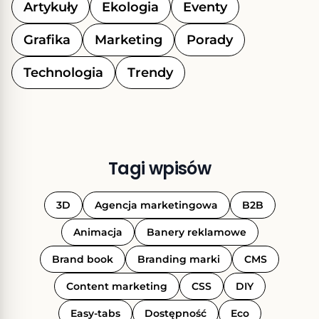
Artykuły
Ekologia
Eventy
Grafika
Marketing
Porady
Technologia
Trendy
Tagi wpisów
3D
Agencja marketingowa
B2B
Animacja
Banery reklamowe
Brand book
Branding marki
CMS
Content marketing
CSS
DIY
Easy-tabs
Dostępność
Eco