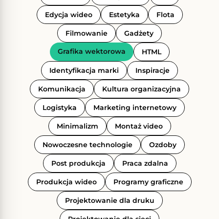
Edycja wideo
Estetyka
Flota
Filmowanie
Gadżety
Grafika wektorowa
HTML
Identyfikacja marki
Inspiracje
Komunikacja
Kultura organizacyjna
Logistyka
Marketing internetowy
Minimalizm
Montaż video
Nowoczesne technologie
Ozdoby
Post produkcja
Praca zdalna
Produkcja wideo
Programy graficzne
Projektowanie dla druku