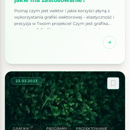
jakie ma zastosowanie?
Poznaj czym jest wektor i jakie korzyści płyną z
wykorzystania grafiki wektorowej – elastyczność i
precyzja w Twoim projekcie! Czym jest grafika
wektorowa? Grafika wektorowa jest rodzajem
grafiki komputerowej stosowanej do tworzenia
obrazów składających się z obiektów
geometrycznych, takich jak linie, krzywe, figury i
wielokąty. Obrazy te są tworzone przy użyciu
oprogramowania do tworzenia grafiki
wektorowej, […]
23.03.2023
GRAFIKA
PROGRAMY
PROJEKTOWANIE