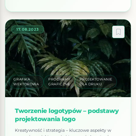
wyboru idealnego narzędzia do projektowania.
Porównanie takie uwzględnia zazwyczaj aspekty
takie jak interfejs użytkownika, możliwości edycji,
dostępność narzędzi i […]
17.08.2023
GRAFIKA
PROGRAMY
PROJEKTOWANIE
WEKTOROWA
GRAFICZNE
DLA DRUKU
Tworzenie logotypów – podstawy
projektowania logo
Kreatywność i strategia – kluczowe aspekty w