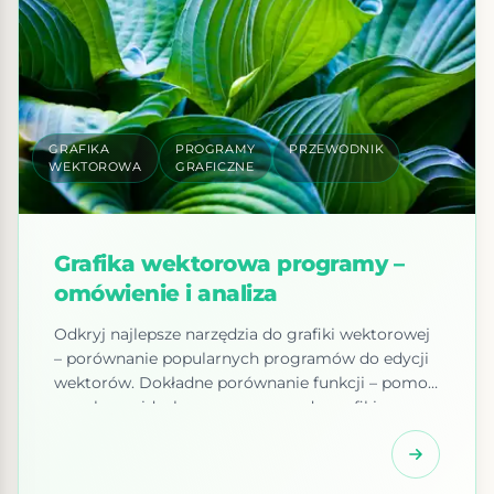
GRAFIKA
PROGRAMY
PRZEWODNIK
WEKTOROWA
GRAFICZNE
Grafika wektorowa programy –
omówienie i analiza
Odkryj najlepsze narzędzia do grafiki wektorowej
– porównanie popularnych programów do edycji
wektorów. Dokładne porównanie funkcji – pomoc
w wyborze idealnego programu do grafiki
wektorowej Dokładne porównanie funkcji między
różnymi programami do grafiki
wektorowej odgrywa kluczową rolę w procesie