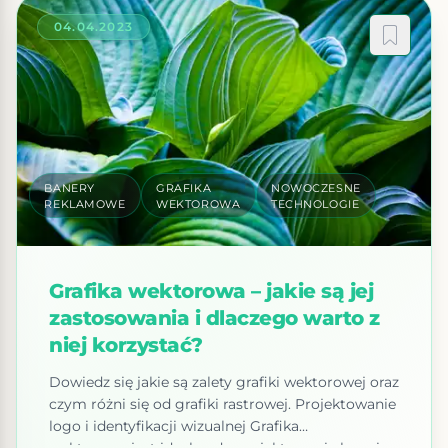
04.04.2023
BANERY
GRAFIKA
NOWOCZESNE
REKLAMOWE
WEKTOROWA
TECHNOLOGIE
Grafika wektorowa – jakie są jej
zastosowania i dlaczego warto z
niej korzystać?
Dowiedz się jakie są zalety grafiki wektorowej oraz
czym różni się od grafiki rastrowej. Projektowanie
logo i identyfikacji wizualnej Grafika