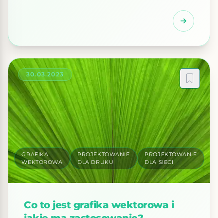
wektorowa jest idealna do projektowania logo i
innych elementów identyfikacji wizualnej. Dzięki
swojej precyzji, kształty są gładkie i ostre, a
czcionki wyraźne i czytelne. Ponadto, grafika
wektorowa może być skalowana do dowolnego
rozmiaru bez utraty jakości, co umożliwia […]
30.03.2023
GRAFIKA
PROJEKTOWANIE
PROJEKTOWANIE
WEKTOROWA
DLA DRUKU
DLA SIECI
Co to jest grafika wektorowa i