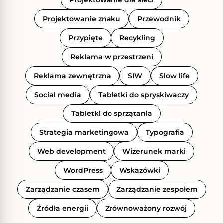
Projektowanie dla sieci
Projektowanie znaku
Przewodnik
Przypięte
Recykling
Reklama w przestrzeni
Reklama zewnętrzna
SIW
Slow life
Social media
Tabletki do spryskiwaczy
Tabletki do sprzątania
Strategia marketingowa
Typografia
Web development
Wizerunek marki
WordPress
Wskazówki
Zarządzanie czasem
Zarządzanie zespołem
Źródła energii
Zrównoważony rozwój