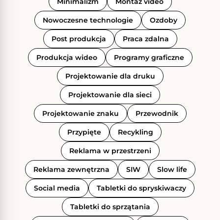
Minimalizm
Montaż video
Nowoczesne technologie
Ozdoby
Post produkcja
Praca zdalna
Produkcja wideo
Programy graficzne
Projektowanie dla druku
Projektowanie dla sieci
Projektowanie znaku
Przewodnik
Przypięte
Recykling
Reklama w przestrzeni
Reklama zewnętrzna
SIW
Slow life
Social media
Tabletki do spryskiwaczy
Tabletki do sprzątania