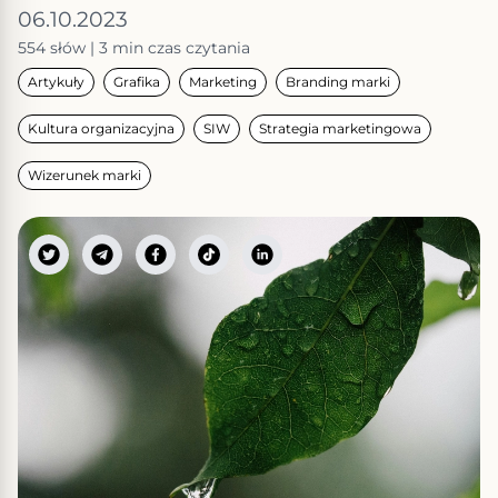
06.10.2023
554
słów
|
3 min
czas czytania
Artykuły
Grafika
Marketing
Branding marki
Kultura organizacyjna
SIW
Strategia marketingowa
Wizerunek marki