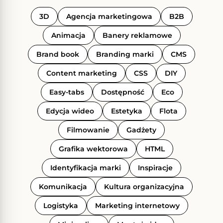
3D
Agencja marketingowa
B2B
Animacja
Banery reklamowe
Brand book
Branding marki
CMS
Content marketing
CSS
DIY
Easy-tabs
Dostępność
Eco
Edycja wideo
Estetyka
Flota
Filmowanie
Gadżety
Grafika wektorowa
HTML
Identyfikacja marki
Inspiracje
Komunikacja
Kultura organizacyjna
Logistyka
Marketing internetowy