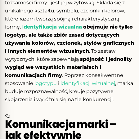
tożsamości firmy i jest jej wizytówką. Składa się z
unikalnego kształtu, symbolu, czcionki i kolorów,
które razem tworzą spójną i charakterystyczną
formę.
I
dentyfikacja wizualna
obejmuje nie tylko
logotyp, ale także zbiór zasad dotyczących
używania kolorów, czcionek, stylów graficznych
i innych elementów wizualnych
. To zestaw
wytycznych, które zapewniają
spójność i jednolity
wygląd we wszystkich materiałach i
komunikacjach firmy
. Poprzez konsekwentne
stosowanie
logotypu
i
identyfikacji wizualnej
, marka
buduje rozpoznawalność, kreuje pozytywne
skojarzenia i wyróżnia się na tle konkurencji.
Komunikacja marki –
jak efektywnie