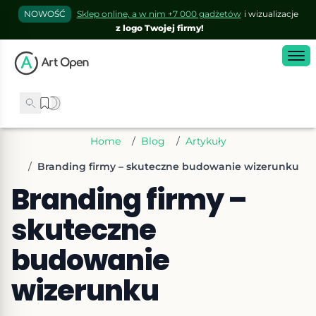
NOWOŚĆ
Sklep online, a w nim +7 000 gadżetów
i wizualizacje
z logo Twojej firmy!
Home
/
Blog
/
Artykuły
/
Branding firmy – skuteczne budowanie wizerunku
Branding firmy –
skuteczne
budowanie
wizerunku