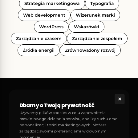
Strategia marketingowa
Typografia
Web development
Wizerunek marki
WordPress
Wskazówki
Zarządzanie czasem
Zarządzanie zespołem
Źródła energii
Zrównoważony rozwój
✕
Art Open
Dbamy o Twoją prywatność
Odkryj, jak nowoczesny design i technologia łączą się,
Używamy plików cookies w celu zapewnienia
tworząc spójne doznania estetyczne. Od sztuki
prawidłowego działania serwisu, analizy ruchu oraz
cyfrowej, brandingu, nowoczesnych gadżetów po
personalizacji treści marketingowych. Możesz
interaktywne koncepcje — przekształcamy idee w
zarządzać swoimi preferencjami w dowolnym
ponadczasowe doświadczenia dla Ciebie i Twoich
momencie.