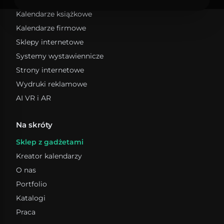
Grafika wektorowa
Kalendarze książkowe
Pudełka ozdobne
Identyfikacja wizualna
Pudełka na prezenty
Kalendarze firmowe
Pudełka do przechowywania
Sklepy internetowe
Pudełka kartonowe
Systemy wystawiennicze
Strony internetowe
Wydruki reklamowe
AI VR i AR
Na skróty
Sklep z gadżetami
Kreator kalendarzy
O nas
Portfolio
Katalogi
Praca