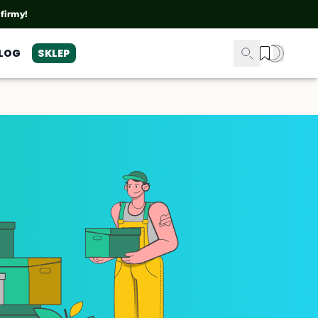
 firmy!
LOG
SKLEP