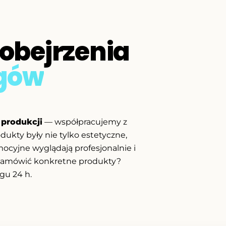
obejrzenia
ogów
i produkcji
— współpracujemy z
dukty były nie tylko estetyczne,
mocyjne wyglądają profesjonalnie i
z zamówić konkretne produkty?
gu 24 h.