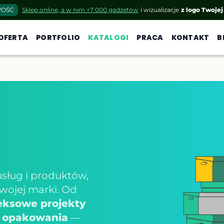
OŚĆ
Sklep online, a w nim +7 000 gadżetów
i wizualizacje
z logo Twojej
OFERTA
PORTFOLIO
KATALOGI
PRACA
KONTAKT
B
sług i produktów,
wojej marki. Od
ksowe projekty
i
opakowania
—