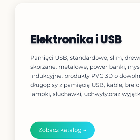
Elektronika i USB
Pamięci USB, standardowe, slim, drew
skórzane, metalowe, power banki, mysz
indukcyjne, produkty PVC 3D o dowoln
długopisy z pamięcią USB, kable, breloki
lampki, słuchawki, uchwyty,oraz wyją
Zobacz katalog →