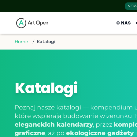
NOW
O NAS
Home
/
Katalogi
Katalogi
Poznaj nasze katalogi — kompendium u
które wspierają budowanie wizerunku T
eleganckich kalendarzy
, przez
komple
graficzne
, aż po
ekologiczne gadżety