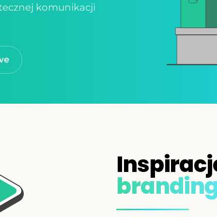
tecznej komunikacji
we
Inspiracj
brandin