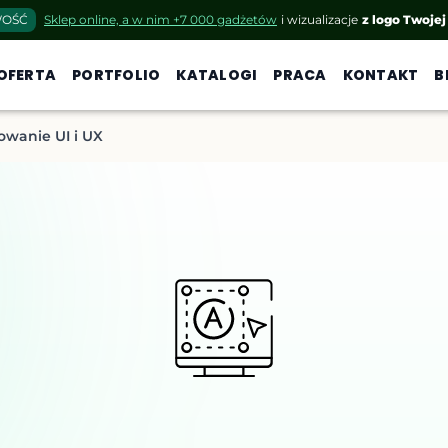
OŚĆ
Sklep online, a w nim +7 000 gadżetów
i wizualizacje
z logo Twojej
OFERTA
PORTFOLIO
KATALOGI
PRACA
KONTAKT
B
owanie UI i UX