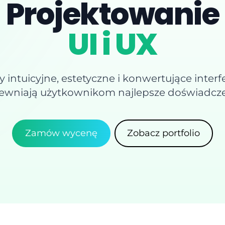
Projektowanie
UI i UX
intuicyjne, estetyczne i konwertujące interfe
ewniają użytkownikom najlepsze doświadcze
Zamów wycenę
Zobacz portfolio