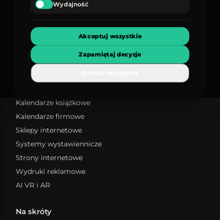
Wydajność
Gadżety reklamowe
Fotografia
Filmy reklamowe
Akceptuj wszystkie
Branding
Zapamiętaj decyzje
Projektowanie graficzne
Odrzuć wszystkie
Reklama outdoor
Projektowanie logotypów
Projektowanie UI i UX
Opakowania
Grafika wektorowa
Kalendarze książkowe
Pudełka ozdobne
Identyfikacja wizualna
Pudełka na prezenty
Kalendarze firmowe
Pudełka do przechowywania
Sklepy internetowe
Pudełka kartonowe
Systemy wystawiennicze
Strony internetowe
Wydruki reklamowe
AI VR i AR
Na skróty