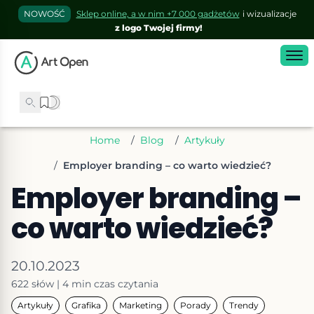
NOWOŚĆ
Sklep online, a w nim +7 000 gadżetów
i wizualizacje
z logo Twojej firmy!
Home
/
Blog
/
Artykuły
/
Employer branding – co warto wiedzieć?
Employer branding –
co warto wiedzieć?
20.10.2023
622
słów
|
4 min
czas czytania
Artykuły
Grafika
Marketing
Porady
Trendy