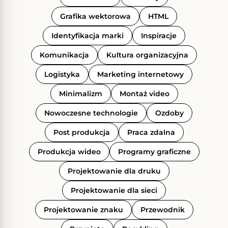
Grafika wektorowa
HTML
Identyfikacja marki
Inspiracje
Komunikacja
Kultura organizacyjna
Logistyka
Marketing internetowy
Minimalizm
Montaż video
Nowoczesne technologie
Ozdoby
Post produkcja
Praca zdalna
Produkcja wideo
Programy graficzne
Projektowanie dla druku
Projektowanie dla sieci
Projektowanie znaku
Przewodnik