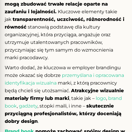
mogą zbudować trwałe relacje oparte na
zaufaniu i lojalności.
Kluczowe elementy takie
jak
transparentność, uczciwość, różnorodność i
równość
stanowią podstawę dla kultury
organizacyjnej, która przyciąga, angażuje oraz
utrzymuje utalentowanych pracowników,
przyczyniając się tym samym do wzmocnienia
marki pracodawcy.
W arto dodać, że kluczowa w employer brandingu
może okazać się dobrze
przemyślana i opracowana
identyfikacja wizualna
marki, z którą pracownicy
będą chcieli się utożsamiać.
Atrakcyjne wizualnie
materiały firmy lub marki
, takie jak –
logo
,
brand
book
,
gadżety
, stopki maili, i inne –
skutecznie
przyciągną profesjonalistów, którzy doceniają
dobry design
.
B rand book
pomoże zachować spójny design w