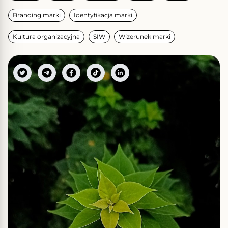
Branding marki
Identyfikacja marki
Kultura organizacyjna
SIW
Wizerunek marki