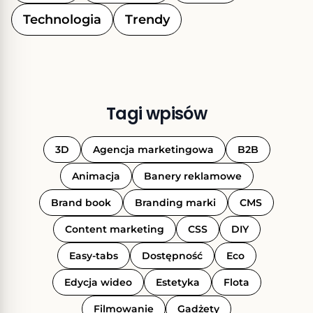
Technologia
Trendy
Tagi wpisów
3D
Agencja marketingowa
B2B
Animacja
Banery reklamowe
Brand book
Branding marki
CMS
Content marketing
CSS
DIY
Easy-tabs
Dostępność
Eco
Edycja wideo
Estetyka
Flota
Filmowanie
Gadżety