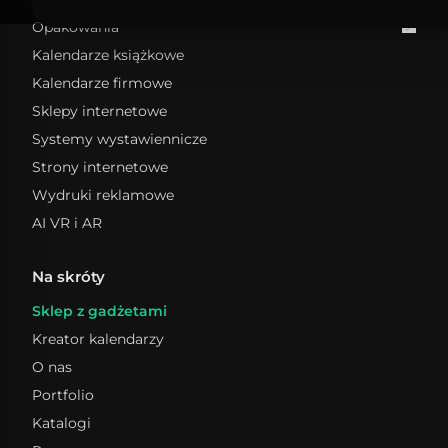
Projektowanie UI i UX
Opakowania
Grafika wektorowa
Kalendarze książkowe
Pudełka ozdobne
Identyfikacja wizualna
Pudełka na prezenty
Kalendarze firmowe
Pudełka do przechowywania
Sklepy internetowe
Pudełka kartonowe
Systemy wystawiennicze
Strony internetowe
Wydruki reklamowe
AI VR i AR
Na skróty
Sklep z gadżetami
Kreator kalendarzy
O nas
Portfolio
Katalogi