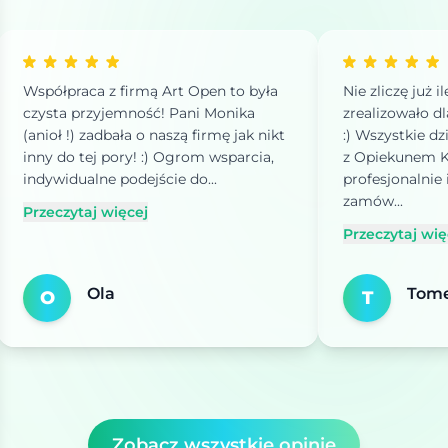
Współpraca z firmą Art Open to była
Nie zliczę już i
czysta przyjemność! Pani Monika
zrealizowało d
(anioł !) zadbała o naszą firmę jak nikt
:) Wszystkie dz
inny do tej pory! :) Ogrom wsparcia,
z Opiekunem Kl
indywidualne podejście do...
profesjonalnie
zamów...
Przeczytaj więcej
Przeczytaj wię
Ola
Tom
O
T
Zobacz wszystkie opinie