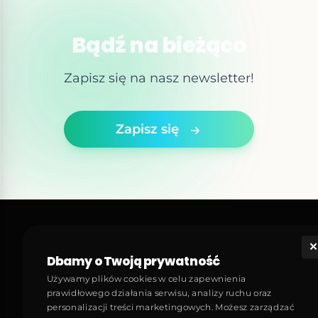
Bądź na bieżąco
Zapisz się na nasz newsletter!
Zapisz się
✕
Art Open
Dbamy o Twoją prywatność
Odkryj, jak nowoczesny design i technologia łączą się,
Używamy plików cookies w celu zapewnienia
tworząc spójne doznania estetyczne. Od sztuki
prawidłowego działania serwisu, analizy ruchu oraz
cyfrowej, brandingu, nowoczesnych gadżetów po
personalizacji treści marketingowych. Możesz zarządzać