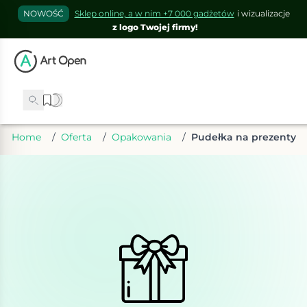
NOWOŚĆ
Sklep online, a w nim +7 000 gadżetów
i wizualizacje
z logo Twojej firmy!
Home
/
Oferta
/
Opakowania
/
Pudełka na prezenty