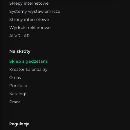
Pudełka do przechowywania
Sklepy internetowe
Pudełka kartonowe
Systemy wystawiennicze
Strony internetowe
Wydruki reklamowe
AI VR i AR
Na skróty
Sklep z gadżetami
Kreator kalendarzy
O nas
Portfolio
Katalogi
Praca
Regulacje