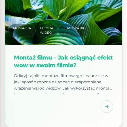
ANIMACJA
EDYCJA
FILMOWANIE
WIDEO
Montaż filmu – Jak osiągnąć efekt
wow w swoim filmie?
Odkryj tajniki montażu filmowego i naucz się w
jaki sposób można osiągnąć niezapomniane
wrażenia wśród widzów. Jak wykorzystać montaż
filmu, aby wywołać u widza wrażenie wow?
Montaż filmu jest jednym z najbardziej istotnych
aspektów tworzenia filmu, ponieważ decyduje o
tym, jak widz odbiera dany obraz. Aby wywołać u
widza wrażenie wow, montaż musi być zrobiony z
precyzją. Przede […]