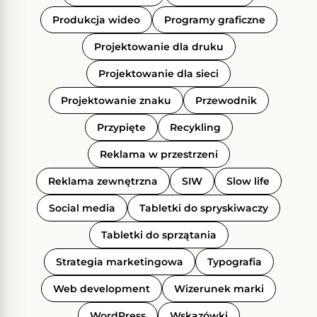
Produkcja wideo
Programy graficzne
Projektowanie dla druku
Projektowanie dla sieci
Projektowanie znaku
Przewodnik
Przypięte
Recykling
Reklama w przestrzeni
Reklama zewnętrzna
SIW
Slow life
Social media
Tabletki do spryskiwaczy
Tabletki do sprzątania
Strategia marketingowa
Typografia
Web development
Wizerunek marki
WordPress
Wskazówki