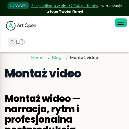
NOWOŚĆ
Sklep online, a w nim +7 000 gadżetów
i wizualizacje
z logo Twojej firmy!
Home
/
Blog
/
Montaż video
Montaż video
Montaż wideo —
narracja, rytm i
profesjonalna