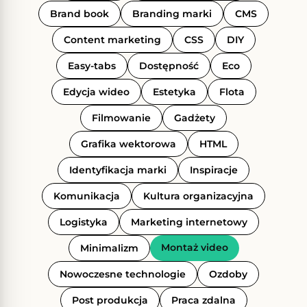
Brand book
Branding marki
CMS
Content marketing
CSS
DIY
Easy-tabs
Dostępność
Eco
Edycja wideo
Estetyka
Flota
Filmowanie
Gadżety
Grafika wektorowa
HTML
Identyfikacja marki
Inspiracje
Komunikacja
Kultura organizacyjna
Logistyka
Marketing internetowy
Montaż video
Minimalizm
Nowoczesne technologie
Ozdoby
Post produkcja
Praca zdalna