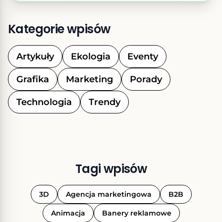
Kategorie wpisów
Artykuły
Ekologia
Eventy
Grafika
Marketing
Porady
Technologia
Trendy
Tagi wpisów
3D
Agencja marketingowa
B2B
Animacja
Banery reklamowe