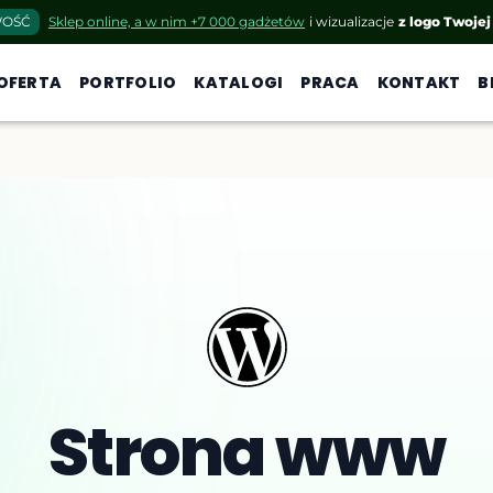
OŚĆ
Sklep online, a w nim +7 000 gadżetów
i wizualizacje
z logo Twojej
OFERTA
PORTFOLIO
KATALOGI
PRACA
KONTAKT
B
Strona www