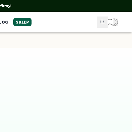
 firmy!
LOG
SKLEP