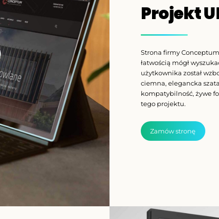
Projekt U
Strona firmy Conceptum 
łatwością mógł wyszukać
użytkownika został wzbo
ciemna, elegancka szata 
kompatybilność, żywe fo
tego projektu.
Zamów stronę