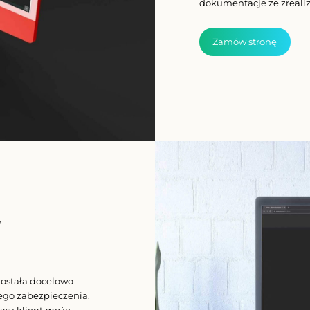
dokumentacje ze zreali
Zamów stronę
w
została docelowo
jego zabezpieczenia.